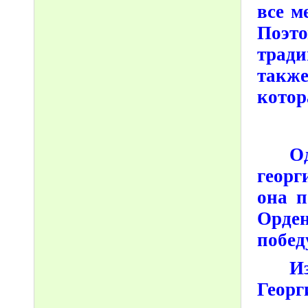
все м
Поэт
тради
также
котор
О
георг
она п
Орден
побед
И
Георг