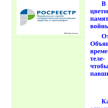
В
цвет
памя
войн
О
Объя
време
теле
чтобы
павш
К