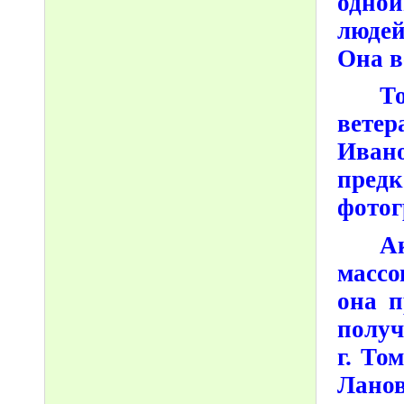
одно
людей
Она в
Т
ветер
Иван
пре
фотог
А
массо
она п
получ
г. То
Ланов