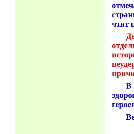
отме
стран
чтят 
Д
отдел
исто
неуд
причи
В
здоро
герое
В