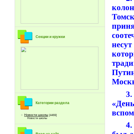
коло
Томс
прин
сооте
Секции и кружки
несу
кото
трад
Путин
Москв
3
«День
Категории раздела
вспом
Новости школы
[4469]
Новости школы
4