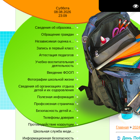
Суббота
08.08.2026
23:09
Сведения об образова...
Обращение граждан
Независимая оценка к...
Запись в первый класс
Аттестация педагогов
Учебно-воспитательная
деятельность
Введение ФООП
Фотографии школьной жизни
Сведения об организациях отдыха
детей и их оздоровления
Полезная информация
Профсоюзная страничка
Безопасность детей и...
Телефоны доверия
Противодействие коррупции
Главная
»
2024
Школьная служба меди...
День По
Информационная безопасность