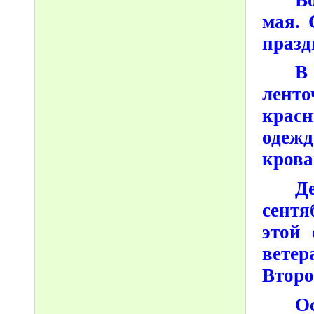
мая. 
празд
В
лент
красн
одежд
крова
Д
сентя
этой 
вете
Второ
О