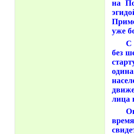
на По
эгид
Приме
уже б
С
без ш
старт
один
насел
движе
лица 
Он
врем
свиде