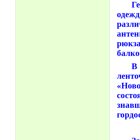
Г
одеж
разли
анте
рюкз
балко
В
лент
«Нов
состо
знав
гордо