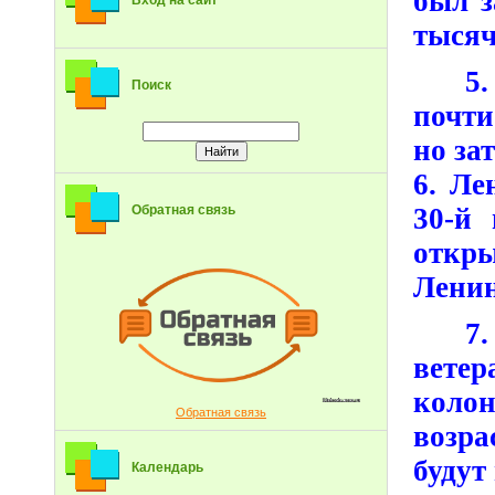
был з
Вход на сайт
тысяч
5
Поиск
почти
но за
6. Ле
30-й
Обратная связь
откр
Ленин
7
вете
колон
Обратная связь
возра
будут
Календарь