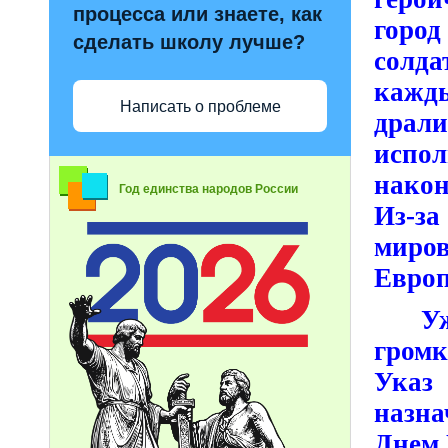
процесса или знаете, как
горо
сделать школу лучше?
солда
кажд
Написать о проблеме
драл
испол
након
Год единства народов России
Из-за
миров
Европ
У
громк
Указ
назна
Днем 