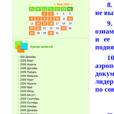
8.
«
Май 2024
»
Пн
Вт
Ср
Чт
Пт
Сб
Вс
не вы
1
2
3
4
5
6
7
8
9
10
11
12
9
13
14
15
16
17
18
19
20
21
22
23
24
25
26
ознам
27
28
29
30
31
и ее
подня
Архив записей
1
000 Декабрь
2008 Март
аэроп
2008 Апрель
2008 Декабрь
доку
2009 Январь
2009 Февраль
лидер
2009 Март
2009 Апрель
по со
2009 Май
2009 Июнь
2009 Август
2009 Сентябрь
2009 Октябрь
2009 Ноябрь
2009 Декабрь