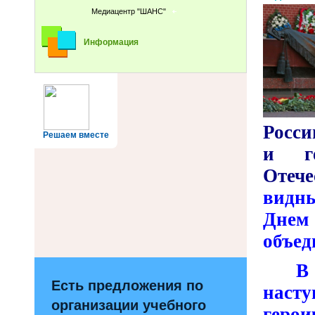
Медиацентр "ШАНС"
Информация
Росси
Решаем вместе
и ге
Отече
видн
Днем
объед
В
Есть предложения по
насту
организации учебного
герои