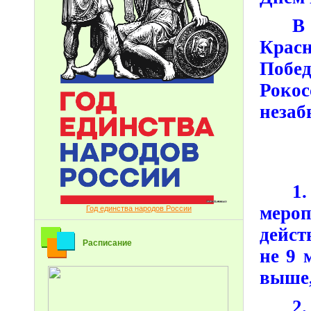
В
Крас
Поб
Роко
незаб
1
мероп
Год единства народов России
дейст
Расписание
не 9 
выше,
2