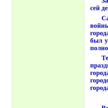
З
сей д
С
войны
город
был у
полно
Т
празд
город
горо
город
В