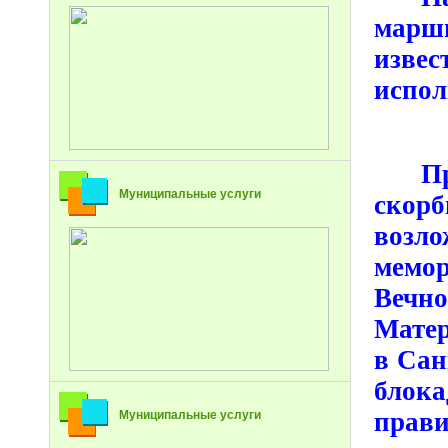
марш
извес
испол
П
Муниципальные услуги
скор
возл
мемо
Вечн
Матер
в Сан
блока
прави
Муниципальные услуги