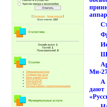
Чувство юмора и жизнелюбие
прин
аппар
[
·
]
Результаты
Архив опросов
Всего ответов:
1317
Ст
Статистика
Ф
Ис
Онлайн всего:
1
Гостей:
1
Пользователей:
0
Ш
А
Ссылки
Ми-27
Официальный блог
Сообщество uCoz
База знаний uCoz
А
ГОСУСЛУГИ
РОСРЕЕСТР
Личный кабинет налогоплательщика
дают
«Русс
Муниципальные услуги
Н