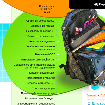
Вер
Воскресенье
09.08.2026
21:15
Сведения об образова...
Обращение граждан
Независимая оценка к...
Запись в первый класс
Аттестация педагогов
Учебно-воспитательная
деятельность
Введение ФООП
Фотографии школьной жизни
Сведения об организациях отдыха
детей и их оздоровления
Полезная информация
Профсоюзная страничка
Безопасность детей и...
Телефоны доверия
Противодействие коррупции
Главная
»
2025
Школьная служба меди...
День ко
Информационная безопасность