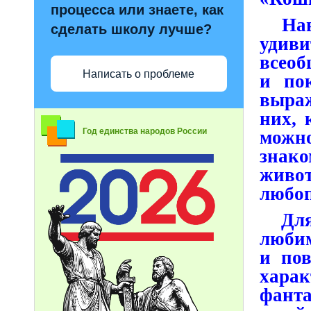
процесса или знаете, как
Наве
сделать школу лучше?
удиви
всеоб
Написать о проблеме
и по
выра
них, 
Год единства народов России
можно
знак
живот
любоп
Для т
любим
и пов
хара
фанта