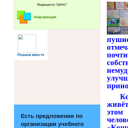
Медиацентр "ШАНС"
Информация
пуши
отме
почти
Решаем вместе
собст
нему
улуч
прино
Кошк
живёт
этом 
Есть предложения по
чело
организации учебного
«Кошк