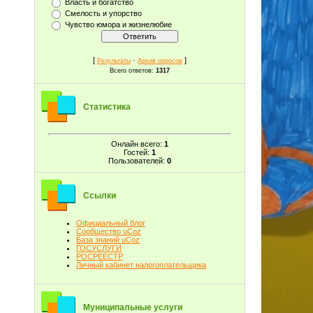
Власть и богатство
Смелость и упорство
Чувство юмора и жизнелюбие
[
·
]
Результаты
Архив опросов
Всего ответов:
1317
Статистика
Онлайн всего:
1
Гостей:
1
Пользователей:
0
Ссылки
Официальный блог
Сообщество uCoz
База знаний uCoz
ГОСУСЛУГИ
РОСРЕЕСТР
Личный кабинет налогоплательщика
Муниципальные услуги