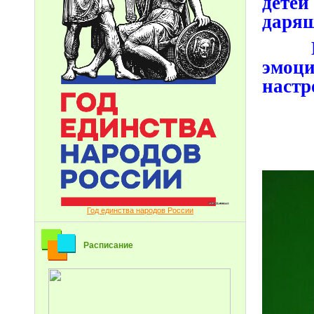
дете
дарящ
Выст
эмоц
настр
Год единства народов России
Расписание