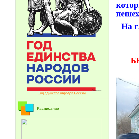
котор
пешех
На г
Б
Год единства народов России
Расписание