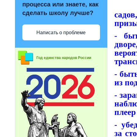
процесса или знаете, как
Бес
сделать школу лучше?
садов
призы
Написать о проблеме
- бы
двор
веро
Год единства народов России
транс
- быт
из по
- зар
набл
плеер
- убе
за ст