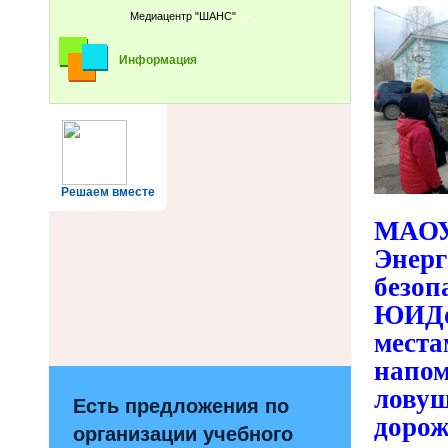
Медиацентр "ШАНС"
Информация
Решаем вместе
МАОУ
Энер
безоп
ЮИДо
мест
напом
лову
Есть предложения по
дорож
организации учебного