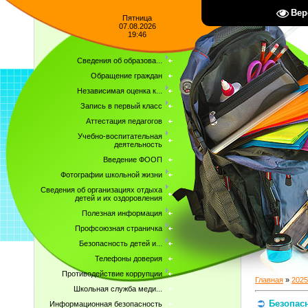
Вер
Пятница
07.08.2026
19:46
Сведения об образова...
Обращение граждан
Независимая оценка к...
Запись в первый класс
Аттестация педагогов
Учебно-воспитательная
деятельность
Введение ФООП
Фотографии школьной жизни
Сведения об организациях отдыха
детей и их оздоровления
Полезная информация
Профсоюзная страничка
Безопасность детей и...
Телефоны доверия
Противодействие коррупции
Главная
»
2025
Школьная служба меди...
Безопас
Информационная безопасность