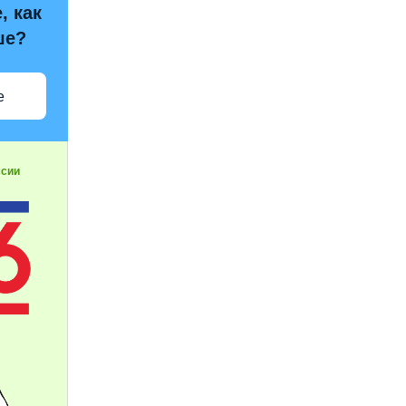
, как
ше?
е
ссии