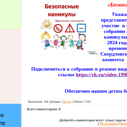
«Безоп
Уважа
представит
участие в
собрании 
каникулы»
2024 год
времени
Свердловск
комитета
Подключиться к собранию в режиме вид
ссылке
https://vk.ru/video-1
Обеспечим нашим детям бе
Просмотров
:
329
|
Добавил
:
kblcuka
|
Рейтинг
:
0.0
/
0
Всего комментариев
:
0
по
Добавлять комментарии могут только зарегис
го
[
Регистрация
|
Вхо