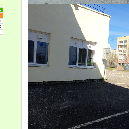
»
с
4
1
8
5