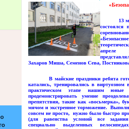
«Безопа
13 
состоялся 
соревнова
«Безопасн
теоретиче
апреле 
представля
Захаров Миша, Семенов Сева, Постников
В майские праздники ребята готов
катались, тренировались в виртуозном 
практическом этапе нашим юные в
продемонстрировать умение преодолев
препятствия, такие как «восьмерка», бу
мячом и экстренное торможение. Выполн
совсем не просто, нужно было быстро пр
по
(для равенства условий все задани
специально выделенных велосипед
го