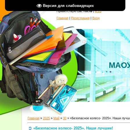
Версия для слабовидящих
Приветствую Вас
Гость
|
RSS
Главная
|
Регистрация
|
Вход
МАОУ
Главная
»
2025
»
Май
»
30
» «Безопасное колесо- 2025». Наши лучш
«Безопасное колесо- 2025». Наши лучшие!