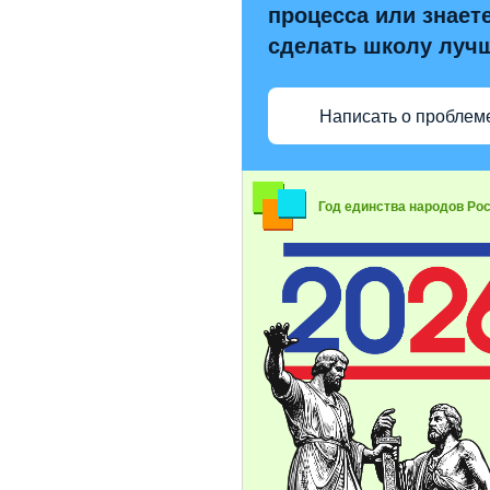
процесса или знаете
сделать школу луч
Написать о проблем
Год единства народов Ро