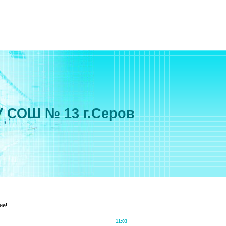
 СОШ № 13 г.Серов
ие!
11:03