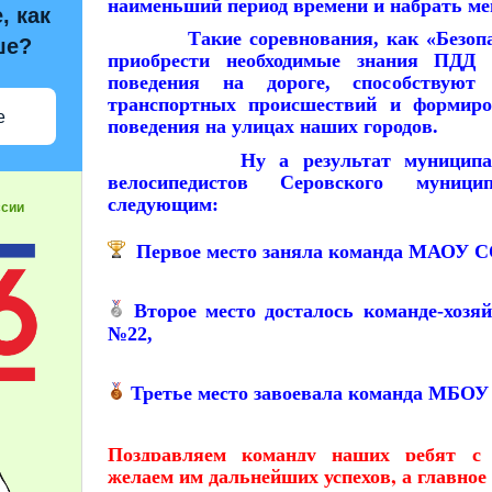
наименьший период времени и набрать м
, как
Такие соревнования, как «Безопасн
ше?
приобрести необходимые знания ПДД
поведения на дороге, способствуют
транспортных происшествий и формиро
е
поведения на улицах наших городов.
Ну а результат муниципально
велосипедистов Серовского муници
следующим:
ссии
Первое место заняла команда МАОУ 
Второе место досталось команде-х
№22,
Третье место завоевала команда МБО
Поздравляем команду наших ребят с
желаем им дальнейших успехов, а главное 