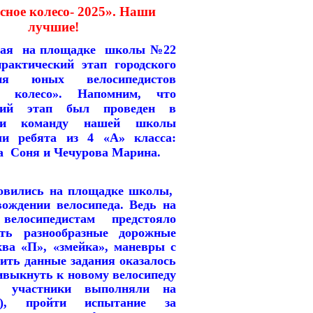
сное колесо- 2025». Наши
лучшие!
мая
на площадке школы №22
практический этап городского
ния юных велосипедистов
ое колесо». Напомним, что
ский этап был проведен в
и команду нашей школы
ли ребята из 4 «А» класса:
а Соня и Чечурова Марина.
ились на площадке школы,
вождении велосипеда. Ведь на
елосипедистам предстояло
ать разнообразные дорожные
ква «П», «змейка», маневры с
ить данные задания оказалось
ивыкнуть к новому велосипеду
я участники выполняли на
ах), пройти испытание за