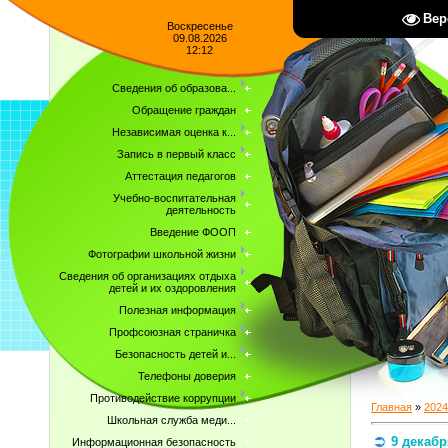
Вер
Воскресенье
09.08.2026
12:12
Сведения об образова...
Обращение граждан
Независимая оценка к...
Запись в первый класс
Аттестация педагогов
Учебно-воспитательная
деятельность
Введение ФООП
Фотографии школьной жизни
Сведения об организациях отдыха
детей и их оздоровления
Полезная информация
Профсоюзная страничка
Безопасность детей и...
Телефоны доверия
Противодействие коррупции
Главная
»
2024
Школьная служба меди...
9 декабр
Информационная безопасность