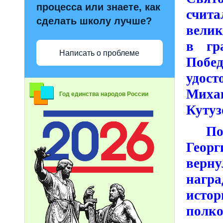
процесса или знаете, как
счит
сделать школу лучше?
велик
в гр
Написать о проблеме
Побед
удос
Миха
Год единства народов России
Кутуз
Посл
Георг
верн
нагр
истор
полк