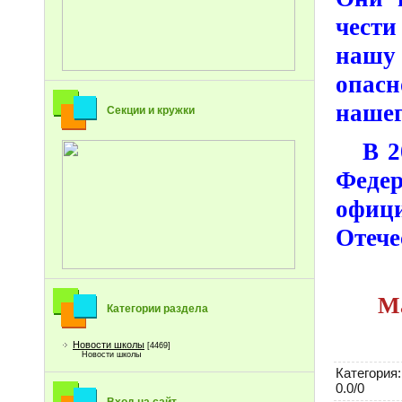
чести
нашу
опасн
нашег
Секции и кружки
В 200
Феде
офици
Отече
Ма
Категории раздела
Новости школы
[4469]
Новости школы
Категория
:
0.0
/
0