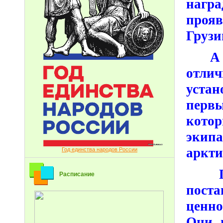
награ
проя
Грузи
А в 
отл
устан
перв
кото
экип
аркти
Год единства народов России
Геро
Расписание
поста
ценно
Они п