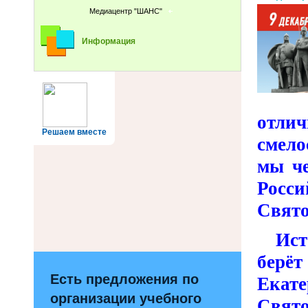
Медиацентр "ШАНС"
Информация
отли
Решаем вместе
смело
мы че
Росс
Свято
Истор
берё
Есть предложения по
Екат
организации учебного
Свят