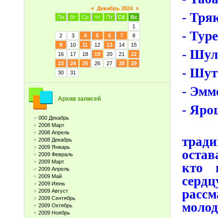
«
Декабрь 2024
»
- Тря
Пн
Вт
Ср
Чт
Пт
Сб
Вс
1
- Тур
2
3
4
5
6
7
8
9
10
11
12
13
14
15
- Шул
16
17
18
19
20
21
22
23
24
25
26
27
28
29
- Шут
30
31
- Эмм
Архив записей
- Яро
000 Декабрь
Не 
2008 Март
2008 Апрель
тради
2008 Декабрь
2009 Январь
остав
2009 Февраль
2009 Март
кто 
2009 Апрель
2009 Май
серд
2009 Июнь
расс
2009 Август
2009 Сентябрь
молод
2009 Октябрь
2009 Ноябрь