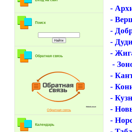
Вход на сайт
- Арх
- Вер
Поиск
- Доб
- Дуд
- Жиг
Обратная связь
- Зон
- Кан
- Кон
- Куз
- Нов
Обратная связь
- Нор
Календарь
- Таб