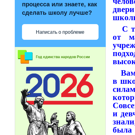
чело
процесса или знаете, как
двер
сделать школу лучше?
школь
С тог
Написать о проблеме
от м
учреж
подх
Год единства народов России
высок
Вам б
в шко
сила
кото
Совсе
и дев
знали
был