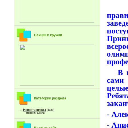
Выпу
прав
заве
пост
Секции и кружки
Прини
всер
олим
профе
В на
сами 
целые
Ребя
Категории раздела
закан
Новости школы
[4469]
- Але
Новости школы
- Ани