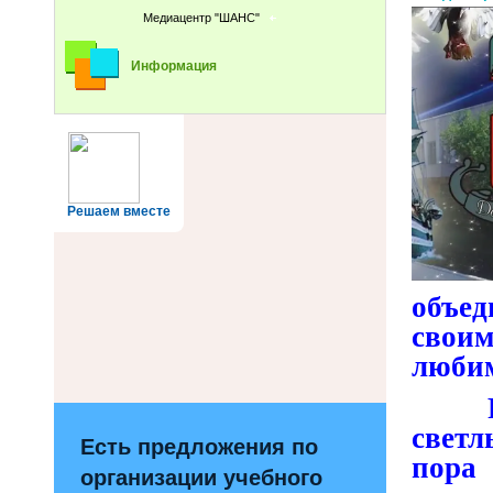
Медиацентр "ШАНС"
Информация
Решаем вместе
объед
свои
любим
Родн
светл
Есть предложения по
пора
организации учебного