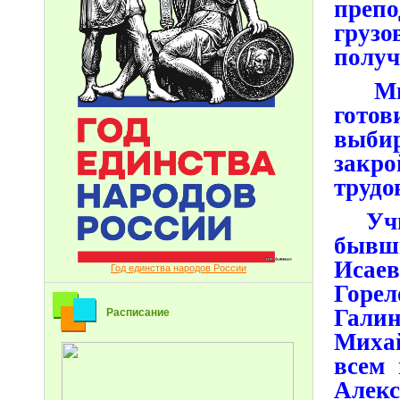
препо
груз
получ
Мног
готов
выб
закр
трудо
Учит
бывш
Исае
Год единства народов России
Горе
Гали
Расписание
Миха
всем
Алекс