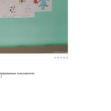
трированные пользователи.
д
]