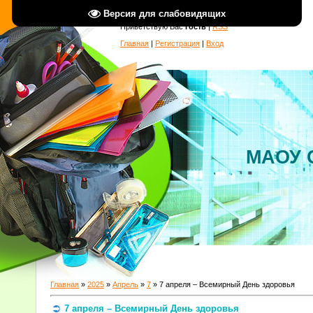
Версия для слабовидящих
Приветствую Вас
Гость
|
RSS
Главная
|
Регистрация
|
Вход
МАОУ 
Главная
»
2025
»
Апрель
»
7
» 7 апреля – Всемирный День здоровья
7 апреля – Всемирный День здоровья