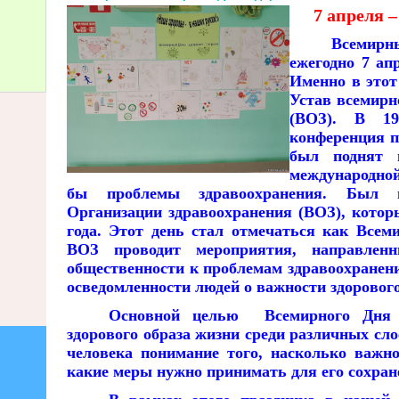
7 апреля 
Всемирн
ежегодно 7 ап
Именно в этот
Устав всемирн
(ВОЗ). В 19
конференция п
был поднят 
международно
бы проблемы здравоохранения. Был п
Организации здравоохранения (ВОЗ), котор
года. Этот день стал отмечаться как Всем
ВОЗ проводит мероприятия, направлен
общественности к проблемам здравоохране
осведомленности людей о важности здорового
Основной целью Всемирного Дня з
здорового образа жизни среди различных сло
человека понимание того, насколько важно
какие меры нужно принимать для его сохран