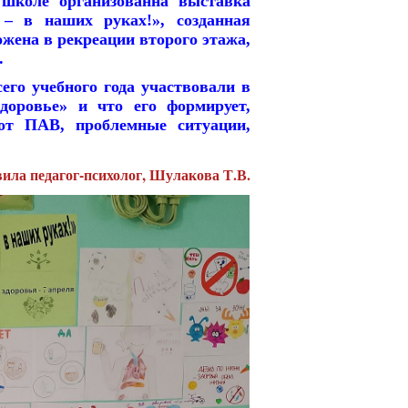
школе организованна выставка
 – в наших руках!», созданная
жена в рекреации второго этажа,
.
его учебного года участвовали в
доровье» и что его формирует,
от ПАВ, проблемные ситуации,
ила педагог-психолог, Шулакова Т.В.