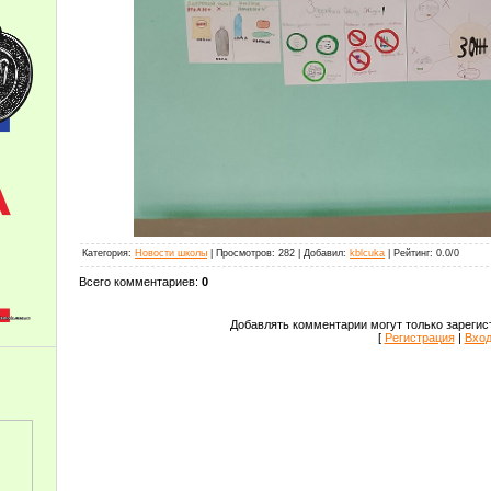
Категория
:
Новости школы
|
Просмотров
:
282
|
Добавил
:
kblcuka
|
Рейтинг
:
0.0
/
0
Всего комментариев
:
0
Добавлять комментарии могут только зарегис
[
Регистрация
|
Вхо