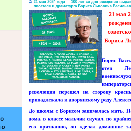
21 мая 2024 года — 100 лет со дня рождения выда
писателя и драматурга Бориса Львовича Васильев
21 мая 2
рождени
советско
Бориса Л
Борис Васи
отец Ле
военнослу
императо
революции перешел на сторону красн
принадлежала к дворянскому роду Алексе
До школы с Борисом занималась мать. П
по
дома, в классе мальчик скучал, по крайне
его признанию, он «делал домашние за
го