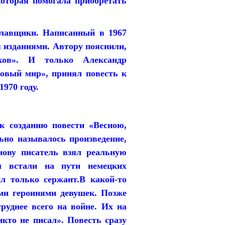
оторая помогала приобретать
плавщики. Написанный в 1967
я изданиями. Автору пояснили,
ков». И только Александр
Новый мир», принял повесть к
970 году.
к созданию повести «Весною,
ьно называлось произведение,
нову писатель взял реальную
ы встали на пути немецких
л только сержант.В какой-то
ми героинями девушек. Позже
руднее всего на войне. Их на
икто не писал». Повесть сразу