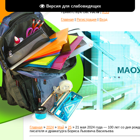
Версия для слабовидящих
Приветствую Вас
Гость
|
RSS
Главная
|
Регистрация
|
Вход
МАОУ
Главная
»
2024
»
Май
»
25
» 21 мая 2024 года — 100 лет со дня рож
писателя и драматурга Бориса Львовича Васильева