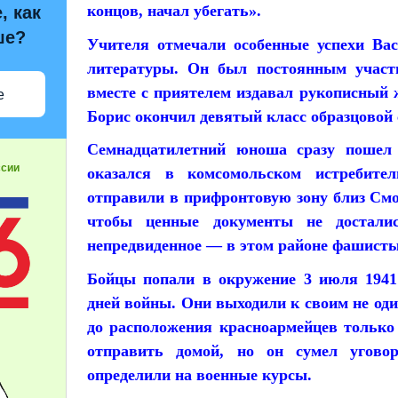
концов, начал убегать».
, как
ше?
Учителя отмечали особенные успехи Вас
литературы. Он был постоянным участ
вместе с приятелем издавал рукописный 
е
Борис окончил девятый класс образцовой
Семнадцатилетний юноша сразу пошел
ссии
оказался в комсомольском истребите
отправили в прифронтовую зону близ Смо
чтобы ценные документы не досталис
непредвиденное — в этом районе фашисты
Бойцы попали в окружение 3 июля 1941 
дней войны. Они выходили к своим не оди
до расположения красноармейцев только
отправить домой, но он сумел угово
определили на военные курсы.