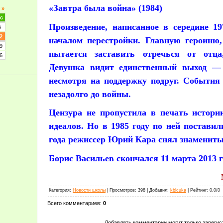
«Завтра была война» (1984)
»
с
Произведение, написанное в середине 1
5
2
началом перестройки. Главную героиню,
9
пытается заставить отречься от отца
6
Девушка видит единственный выход — 
несмотря на поддержку подруг. События 
незадолго до войны.
Цензура не пропустила в печать истор
идеалов. Но в 1985 году по ней поставил
года режиссер Юрий Кара снял знаменит
Борис Васильев скончался 11 марта 2013 г
Категория
:
Новости школы
|
Просмотров
:
398
|
Добавил
:
kblcuka
|
Рейтинг
:
0.0
/
0
Всего комментариев
:
0
Добавлять комментарии могут только зарегис