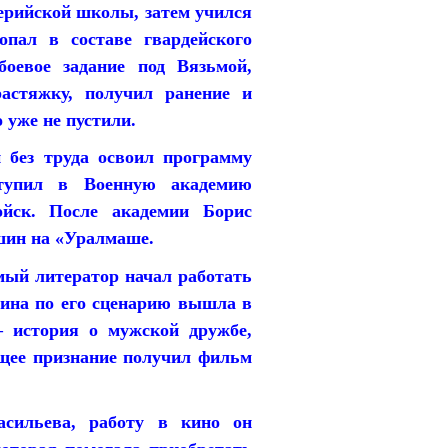
ерийской школы, затем учился
пал в составе гвардейского
боевое задание под Вязьмой,
астяжку, получил ранение и
 уже не пустили.
 без труда освоил программу
ступил в Военную академию
ойск. После академии Борис
шин на «Уралмаше.
мый литератор начал работать
ина по его сценарию вышла в
— история о мужской дружбе,
щее признание получил фильм
асильева, работу в кино он