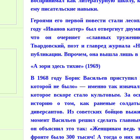
воспринимал как литературную школу, к
ему писательские навыки.
Героями его первой повести стали лесо
году «Иванов катер» был отвергнут двум
что он очерняет «славных тружени
Твардовский, поэт и главред журнала «
публикации. Впрочем, она вышла лишь в 1
«А зори здесь тихие» (1969)
В 1968 году Борис Васильев приступил 
которой не было» — именно так изначал
которое вскоре стало культовым. За ос
историю о том, как раненые солдат
диверсантов. Из советских бойцов выжи
момент Васильев решил сделать главны
он объяснил это так: «Женщинам ведь т
фронте было 300 тысяч! А тогда о них н