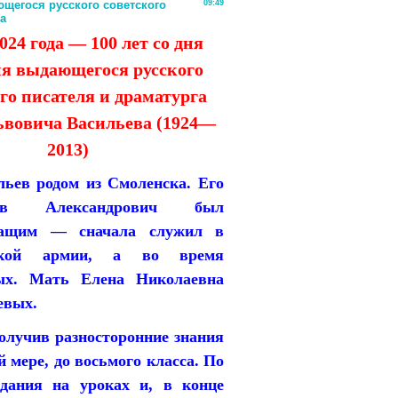
ющегося русского советского
09:49
а
024 года — 100 лет со дня
я выдающегося русского
го писателя и драматурга
ьвовича Васильева (1924—
2013)
льев родом из Смоленска. Его
в Александрович был
жащим — сначала служил в
рской армии, а во время
ых. Мать Елена Николаевна
евых.
олучив разносторонние знания
й мере, до восьмого класса. По
дания на уроках и, в конце