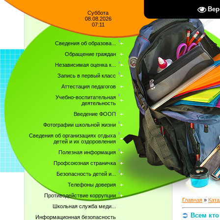
Вер
Суббота
08.08.2026
07:11
Сведения об образова...
Обращение граждан
Независимая оценка к...
Запись в первый класс
Аттестация педагогов
Учебно-воспитательная
деятельность
Введение ФООП
Фотографии школьной жизни
Сведения об организациях отдыха
детей и их оздоровления
Полезная информация
Профсоюзная страничка
Безопасность детей и...
Телефоны доверия
Противодействие коррупции
Главная
»
Ката
Школьная служба меди...
Всем кто
Информационная безопасность