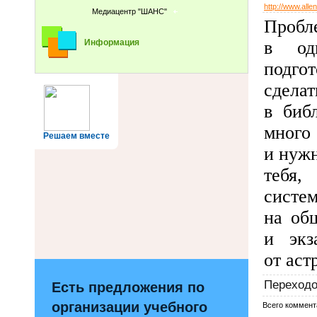
http://www.allen
Медиацентр "ШАНС"
Пробл
в од
Информация
подго
сдела
в биб
много
Решаем вместе
и нужн
тебя
систем
на об
и экз
от аст
Переход
Есть предложения по
организации учебного
Всего коммент