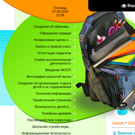
Вер
Пятница
07.08.2026
23:38
Сведения об образова...
Обращение граждан
Независимая оценка к...
Запись в первый класс
Аттестация педагогов
Учебно-воспитательная
деятельность
Введение ФООП
Фотографии школьной жизни
Сведения об организациях отдыха
детей и их оздоровления
Полезная информация
Профсоюзная страничка
Безопасность детей и...
Телефоны доверия
Противодействие коррупции
Главная
»
2025
Школьная служба меди...
Важная 
Информационная безопасность