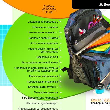
Вер
Суббота
08.08.2026
21:08
Сведения об образова...
Обращение граждан
Независимая оценка к...
Запись в первый класс
Аттестация педагогов
Учебно-воспитательная
деятельность
Введение ФООП
Фотографии школьной жизни
Сведения об организациях отдыха
детей и их оздоровления
Полезная информация
Профсоюзная страничка
Безопасность детей и...
Телефоны доверия
Противодействие коррупции
Главная
»
2026
профориентаци
Школьная служба меди...
Информационная безопасность