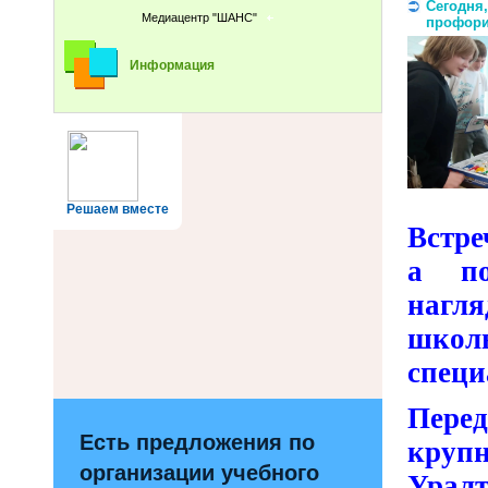
Сегодня,
Медиацентр "ШАНС"
профори
Информация
Решаем вместе
Встре
а по
нагл
школ
специ
Перед
Есть предложения по
кру
организации учебного
Ура