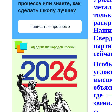
процесса или знаете, как
метал
сделать школу лучше?
тольк
раскр
Написать о проблеме
Наши 
Свер
партн
Год единства народов России
сейча
Особ
услов
высше
объяс
где 
звена