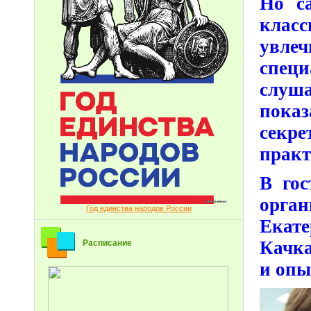
Но с
клас
увл
спец
слуш
показ
секр
практ
В гос
орга
Год единства народов России
Екат
Качк
Расписание
и опы