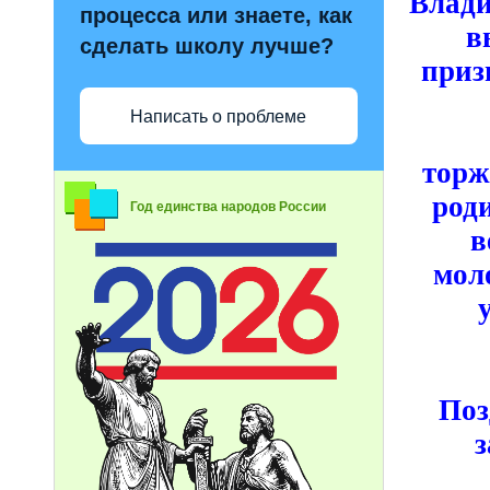
Влади
процесса или знаете, как
в
сделать школу лучше?
приз
Написать о проблеме
торж
роди
Год единства народов России
в
мол
Поз