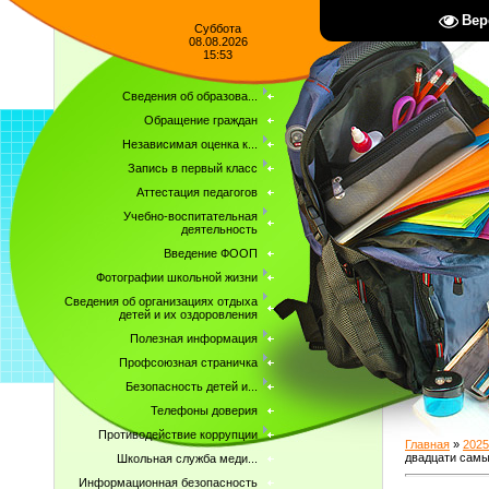
Вер
Суббота
08.08.2026
15:53
Сведения об образова...
Обращение граждан
Независимая оценка к...
Запись в первый класс
Аттестация педагогов
Учебно-воспитательная
деятельность
Введение ФООП
Фотографии школьной жизни
Сведения об организациях отдыха
детей и их оздоровления
Полезная информация
Профсоюзная страничка
Безопасность детей и...
Телефоны доверия
Противодействие коррупции
Главная
»
2025
двадцати самы
Школьная служба меди...
Информационная безопасность