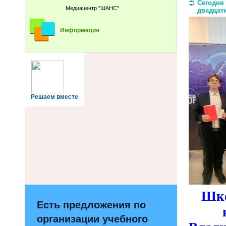
Сегод​​​
Медиацентр "ШАНС"
двадцат
Информация
Решаем вместе
Шко
Есть предложения по
организации учебного