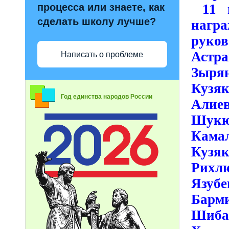
процесса или знаете, как
11 н
сделать школу лучше?
наг
руков
Астра
Написать о проблеме
Зырян
Кузяк
Год единства народов России
Алие
Шукю
Кама
Кузя
Рихл
Язубе
Барм
Шибае