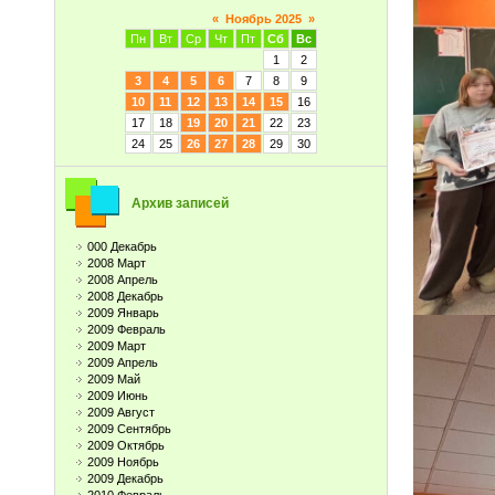
«
Ноябрь 2025
»
Пн
Вт
Ср
Чт
Пт
Сб
Вс
1
2
3
4
5
6
7
8
9
10
11
12
13
14
15
16
17
18
19
20
21
22
23
24
25
26
27
28
29
30
Архив записей
000 Декабрь
2008 Март
2008 Апрель
2008 Декабрь
2009 Январь
2009 Февраль
2009 Март
2009 Апрель
2009 Май
2009 Июнь
2009 Август
2009 Сентябрь
2009 Октябрь
2009 Ноябрь
2009 Декабрь