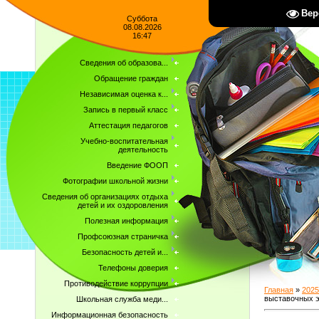
Вер
Суббота
08.08.2026
16:47
Сведения об образова...
Обращение граждан
Независимая оценка к...
Запись в первый класс
Аттестация педагогов
Учебно-воспитательная
деятельность
Введение ФООП
Фотографии школьной жизни
Сведения об организациях отдыха
детей и их оздоровления
Полезная информация
Профсоюзная страничка
Безопасность детей и...
Телефоны доверия
Противодействие коррупции
Главная
»
2025
выставочных э
Школьная служба меди...
Информационная безопасность