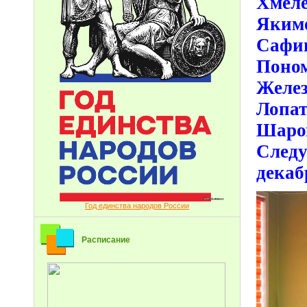
Хмел
Яким
Сафи
Поно
Желез
Лопа
Шаро
Следу
декаб
Год единства народов России
Расписание