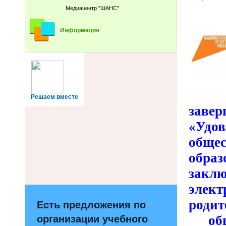
Медиацентр "ШАНС"
Информация
Решаем вместе
заве
«Уд
общ
обр
заклю
элек
роди
Есть предложения по
обще
организации учебного