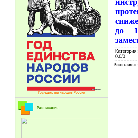
инст
проте
сниже
до 1
замес
Категория
:
0.0
/
0
Всего коммент
Год единства народов России
Расписание