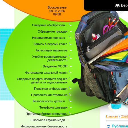
Вер
Воскресенье
09.08.2026
09:58
Сведения об образова...
Обращение граждан
Независимая оценка к...
Запись в первый класс
Аттестация педагогов
Учебно-воспитательная
деятельность
Введение ФООП
Фотографии школьной жизни
Сведения об организациях отдыха
детей и их оздоровления
Полезная информация
Профсоюзная страничка
Безопасность детей и...
Телефоны доверия
Противодействие коррупции
Главная
»
2026
Школьная служба меди...
Публика
Информационная безопасность