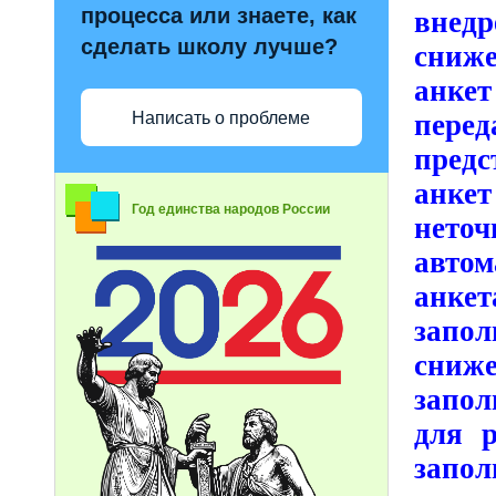
процесса или знаете, как
внед
сделать школу лучше?
сниже
анкет
Написать о проблеме
пере
предс
анке
Год единства народов России
нето
авто
анке
запо
сниж
запол
для р
запо