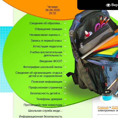
Вер
Четверг
06.08.2026
20:32
Сведения об образова...
Обращение граждан
Независимая оценка к...
Запись в первый класс
Аттестация педагогов
Учебно-воспитательная
деятельность
Введение ФООП
Фотографии школьной жизни
Сведения об организациях отдыха
детей и их оздоровления
Полезная информация
Профсоюзная страничка
Безопасность детей и...
Телефоны доверия
Противодействие коррупции
Главная
»
2025
электронных об
Школьная служба меди...
Информационная безопасность