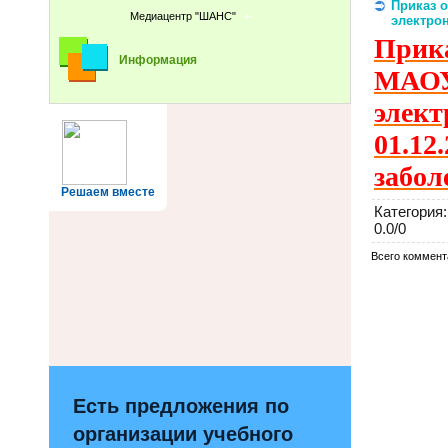
Приказ 
Медиацентр "ШАНС"
электрон
Прика
Информация
МАО
элек
01.1
забо
Решаем вместе
Категория
:
0.0
/
0
Всего коммент
Есть предложения по
организации учебного