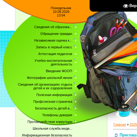
Вер
Понедельник
10.08.2026
13:04
Сведения об образова...
Обращение граждан
Независимая оценка к...
Запись в первый класс
Аттестация педагогов
Учебно-воспитательная
деятельность
Введение ФООП
Фотографии школьной жизни
Сведения об организациях отдыха
детей и их оздоровления
Полезная информация
Профсоюзная страничка
Безопасность детей и...
Телефоны доверия
Противодействие коррупции
Главная
»
2025
Школьная служба меди...
Приглаша
Информационная безопасность