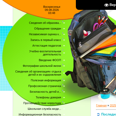
Вер
Воскресенье
09.08.2026
03:48
Сведения об образова...
Обращение граждан
Независимая оценка к...
Запись в первый класс
Аттестация педагогов
Учебно-воспитательная
деятельность
Введение ФООП
Фотографии школьной жизни
Сведения об организациях отдыха
детей и их оздоровления
Полезная информация
Профсоюзная страничка
Безопасность детей и...
Телефоны доверия
Противодействие коррупции
Главная
»
2025
Школьная служба меди...
Последн
Информационная безопасность