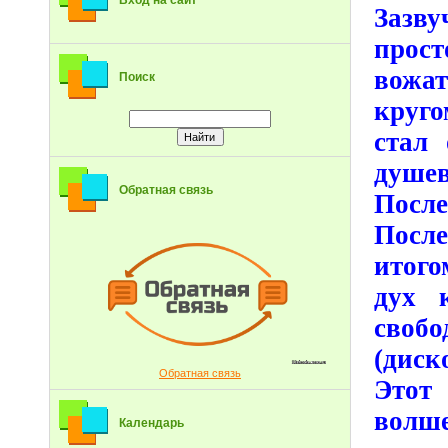
Вход на сайт
Зазву
прост
вожа
Поиск
круго
стал
душев
Обратная связь
После
Посл
итого
дух 
своб
(диск
Обратная связь
Этот
волше
Календарь