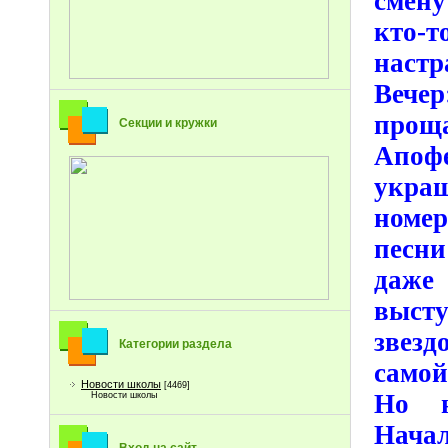
смену
кто-
настр
Вече
проща
Секции и кружки
Апоф
укра
номе
песни
даж
выст
звез
Категории раздела
самой
Новости школы
[4469]
Но н
Новости школы
Начал