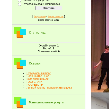
Чувство юмора и жизнелюбие
[
·
]
Результаты
Архив опросов
Всего ответов:
1317
Статистика
Онлайн всего:
1
Гостей:
1
Пользователей:
0
Ссылки
Официальный блог
Сообщество uCoz
База знаний uCoz
ГОСУСЛУГИ
РОСРЕЕСТР
Личный кабинет налогоплательщика
Муниципальные услуги