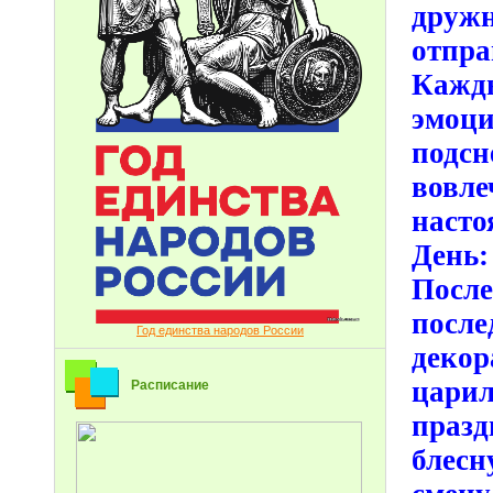
друж
отпра
Кажды
эмоц
подсн
вовле
насто
День:
Посл
после
Год единства народов России
декор
цари
Расписание
празд
блесн