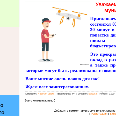
Уважае
муни
Приглаша
состоится 0
30 минут 
повестке дн
школы
бюджетиров
Это прекра
вклад в раз
а также пр
которые могут быть реализованы с помо
Ваше мнение очень важно для нас!
Ждем всех заинтересованных.
Категория
:
Новости школы
|
Просмотров
:
444
|
Добавил
:
kblcuka
|
Рейтинг
:
0.0
/
0
Всего комментариев
:
0
по
Добавлять комментарии могут только зарегис
го
[
Регистрация
|
Вхо