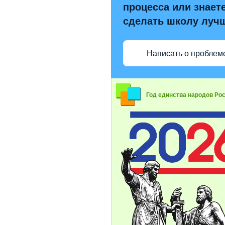
процесса или знаете
сделать школу луч
Написать о проблем
Год единства народов Ро