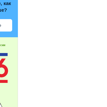
, как
ше?
е
ссии