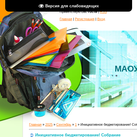
Версия для слабовидящих
Приветствую Вас
Гость
|
RSS
Главная
|
Регистрация
|
Вход
МАОУ
Главная
»
2025
»
Сентябрь
»
1
» Инициативное бюджетирование! Со
Инициативное бюджетирование! Собрание