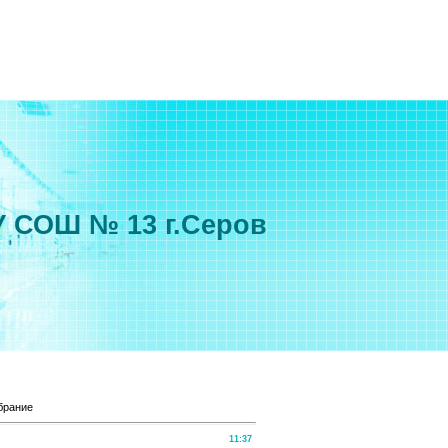
 СОШ № 13 г.Серов
брание
11:37