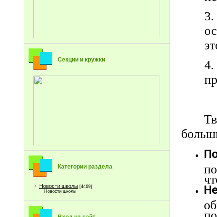
ос
эт
Секции и кружки
4
пр
Т
больш
П
п
Категории раздела
чт
Новости школы
[4469]
Н
Новости школы
о
по