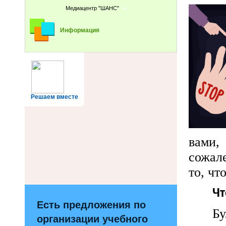
Медиацентр "ШАНС"
Информация
Решаем вместе
вами
сожал
то, чт
Чт
Есть предложения по
Бу
организации учебного