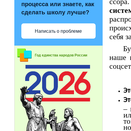
ссор
процесса или знаете, как
систе
сделать школу лучше?
распр
проис
Написать о проблеме
себя з
Бу
наше 
Год единства народов России
соцсет
Эт
Эт
– 
и
то
но