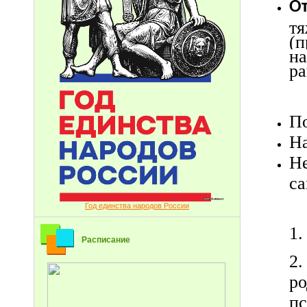
О
тя
(
н
ра
По
На
Н
са
Год единства народов России
1
Расписание
2
р
пс