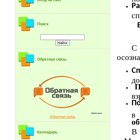
Вход на сайт
Ра
сп
Поиск
С 
осозна
Обратная связь
Сп
до
П
вз
По
в
Обратная связь
об
В
Календарь