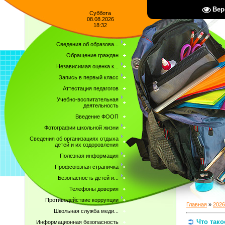
Вер
Суббота
08.08.2026
18:32
Сведения об образова...
Обращение граждан
Независимая оценка к...
Запись в первый класс
Аттестация педагогов
Учебно-воспитательная
деятельность
Введение ФООП
Фотографии школьной жизни
Сведения об организациях отдыха
детей и их оздоровления
Полезная информация
Профсоюзная страничка
Безопасность детей и...
Телефоны доверия
Противодействие коррупции
Главная
»
2026
Школьная служба меди...
Что тако
Информационная безопасность