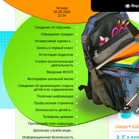
Вер
Четверг
06.08.2026
22:34
Сведения об образова...
Обращение граждан
Независимая оценка к...
Запись в первый класс
Аттестация педагогов
Учебно-воспитательная
деятельность
Введение ФООП
Фотографии школьной жизни
Сведения об организациях отдыха
детей и их оздоровления
Полезная информация
Профсоюзная страничка
Безопасность детей и...
Телефоны доверия
Противодействие коррупции
Главная
»
2026
Школьная служба меди...
5Г в муз
Информационная безопасность