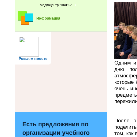
Медиацентр "ШАНС"
Информация
Решаем вместе
Одним и
дню пол
атмосфе
которые 
очень и
предметы
пережили
После э
Есть предложения по
поделит
организации учебного
том, как