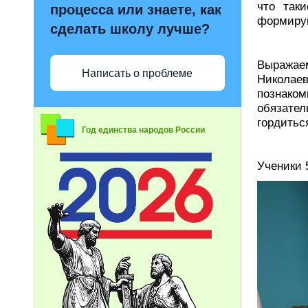
что так
процесса или знаете, как
формирую
сделать школу лучше?
Выражаем
Написать о проблеме
Николае
познако
обязате
гордитьс
Год единства народов России
Ученики 