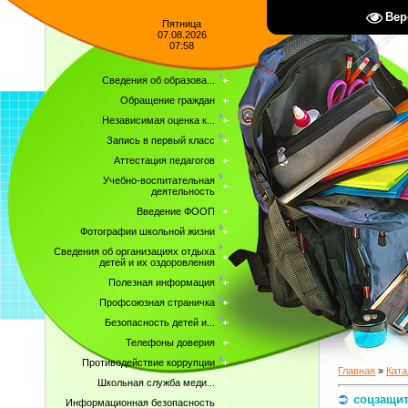
Вер
Пятница
07.08.2026
07:58
Сведения об образова...
Обращение граждан
Независимая оценка к...
Запись в первый класс
Аттестация педагогов
Учебно-воспитательная
деятельность
Введение ФООП
Фотографии школьной жизни
Сведения об организациях отдыха
детей и их оздоровления
Полезная информация
Профсоюзная страничка
Безопасность детей и...
Телефоны доверия
Противодействие коррупции
Главная
»
Ката
Школьная служба меди...
соцзащи
Информационная безопасность