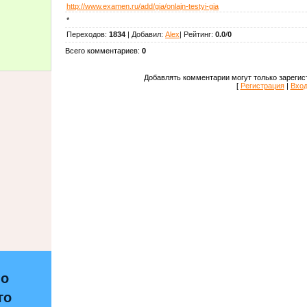
http://www.examen.ru/add/gia/onlajn-testyi-gia
*
Переходов
:
1834
|
Добавил
:
Alex
|
Рейтинг
:
0.0
/
0
Всего комментариев
:
0
Добавлять комментарии могут только зарегис
[
Регистрация
|
Вхо
по
го