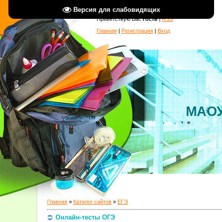
Версия для слабовидящих
Приветствую Вас
Гость
|
RSS
Главная
|
Регистрация
|
Вход
МАОУ
Главная
»
Каталог сайтов
»
ЕГЭ
Онлайн-тесты ОГЭ