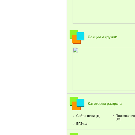
Секции и кружки
Категории раздела
Сайты школ
Полезная и
[11]
[19]
ЕГЭ
[13]