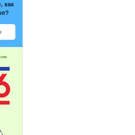
, как
ше?
е
ссии