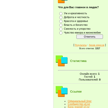
Что для Вас главное в людях?
Ум и креативность
Доброта и честность
Красота и здоровье
Власть и богатство
Смелость и упорство
Чувство юмора и жизнелюбие
[
·
]
Результаты
Архив опросов
Всего ответов:
1317
Статистика
Онлайн всего:
1
Гостей:
1
Пользователей:
0
Ссылки
Официальный блог
Сообщество uCoz
База знаний uCoz