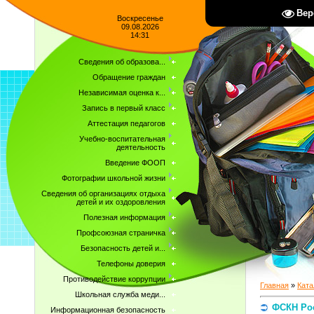
Вер
Воскресенье
09.08.2026
14:31
Сведения об образова...
Обращение граждан
Независимая оценка к...
Запись в первый класс
Аттестация педагогов
Учебно-воспитательная
деятельность
Введение ФООП
Фотографии школьной жизни
Сведения об организациях отдыха
детей и их оздоровления
Полезная информация
Профсоюзная страничка
Безопасность детей и...
Телефоны доверия
Противодействие коррупции
Главная
»
Ката
Школьная служба меди...
ФСКН Ро
Информационная безопасность