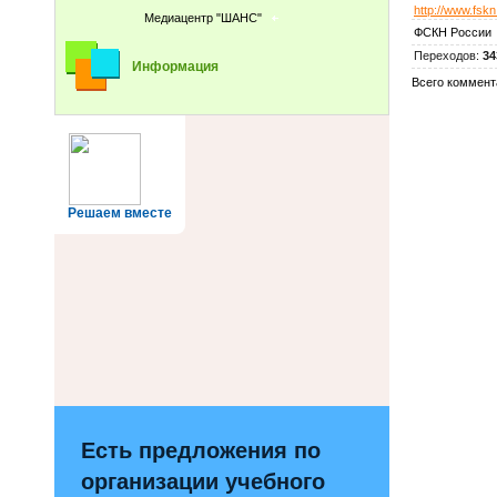
http://www.fskn
Медиацентр "ШАНС"
ФСКН России
Переходов
:
34
Информация
Всего коммент
Решаем вместе
Есть предложения по
организации учебного