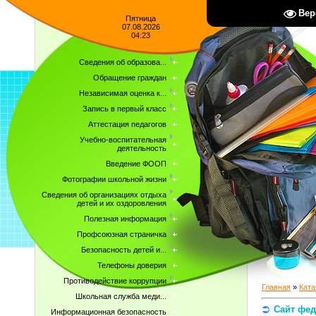
Вер
Пятница
07.08.2026
04:23
Сведения об образова...
Обращение граждан
Независимая оценка к...
Запись в первый класс
Аттестация педагогов
Учебно-воспитательная
деятельность
Введение ФООП
Фотографии школьной жизни
Сведения об организациях отдыха
детей и их оздоровления
Полезная информация
Профсоюзная страничка
Безопасность детей и...
Телефоны доверия
Противодействие коррупции
Главная
»
Ката
Школьная служба меди...
Сайт фед
Информационная безопасность