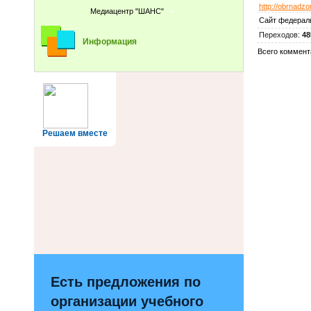
http://obrnadzor
Медиацентр "ШАНС"
Сайт федераль
Переходов
:
48
Информация
Всего коммент
Решаем вместе
Есть предложения по
организации учебного