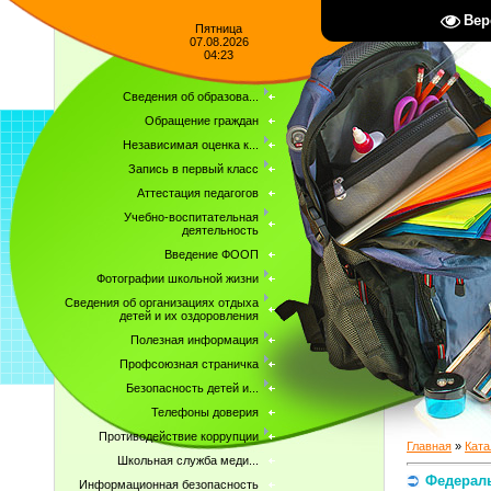
Вер
Пятница
07.08.2026
04:23
Сведения об образова...
Обращение граждан
Независимая оценка к...
Запись в первый класс
Аттестация педагогов
Учебно-воспитательная
деятельность
Введение ФООП
Фотографии школьной жизни
Сведения об организациях отдыха
детей и их оздоровления
Полезная информация
Профсоюзная страничка
Безопасность детей и...
Телефоны доверия
Противодействие коррупции
Главная
»
Ката
Школьная служба меди...
Федераль
Информационная безопасность