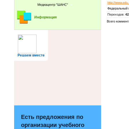
http://www.edu.
Медиацентр "ШАНС"
Федеральный 
Переходов
:
42
Информация
Всего коммент
Решаем вместе
Есть предложения по
организации учебного