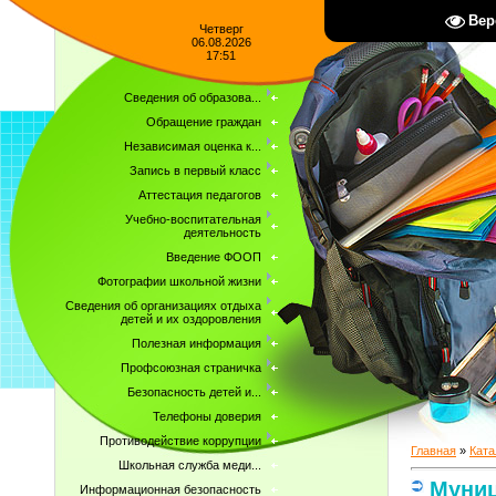
Вер
Четверг
06.08.2026
17:51
Сведения об образова...
Обращение граждан
Независимая оценка к...
Запись в первый класс
Аттестация педагогов
Учебно-воспитательная
деятельность
Введение ФООП
Фотографии школьной жизни
Сведения об организациях отдыха
детей и их оздоровления
Полезная информация
Профсоюзная страничка
Безопасность детей и...
Телефоны доверия
Противодействие коррупции
Главная
»
Ката
Школьная служба меди...
Муниц
Информационная безопасность