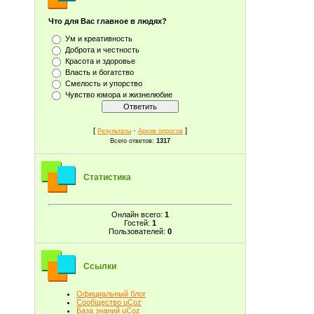
Что для Вас главное в людях?
Ум и креативность
Доброта и честность
Красота и здоровье
Власть и богатство
Смелость и упорство
Чувство юмора и жизнелюбие
[
·
]
Результаты
Архив опросов
Всего ответов:
1317
Статистика
Онлайн всего:
1
Гостей:
1
Пользователей:
0
Ссылки
Официальный блог
Сообщество uCoz
База знаний uCoz