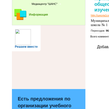
общео
Медиацентр "ШАНС"
изуче
Информация
http://школа1
Муниципал
школа № 1
Переходов
:
96
Всего коммент
Добав
Решаем вместе
Есть предложения по
организации учебного