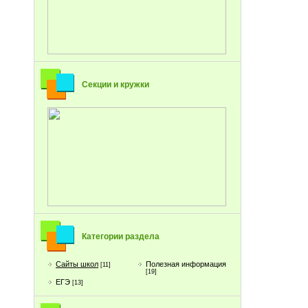
Секции и кружки
Категории раздела
Сайты школ
Полезная информация
[11]
[19]
ЕГЭ
[13]